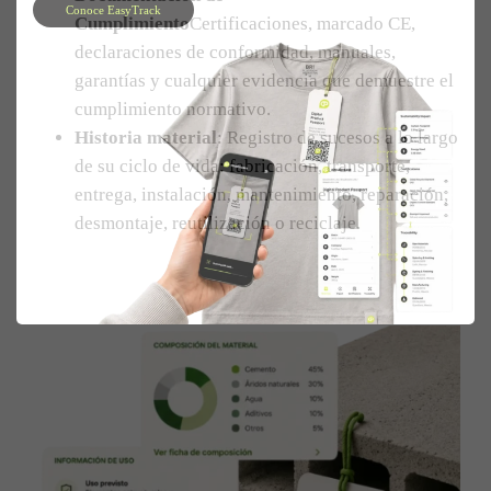
Conoce EasyTrack
Cumplimiento
Certificaciones, marcado CE,
declaraciones de conformidad, manuales,
garantías y cualquier evidencia que demuestre el
cumplimiento normativo.
Historia material
: Registro de sucesos a lo largo
de su ciclo de vida: fabricación, transporte,
entrega, instalación, mantenimiento, reparación,
desmontaje, reutilización o reciclaje.