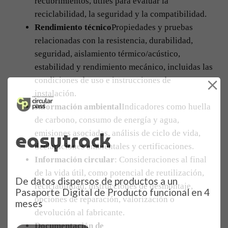
recubrimientos, útiles para evaluar la
reciclabilidad, la seguridad y la compatibilidad.
Rendimiento técnico
Propiedades y pruebas
relacionadas con la resistencia, durabilidad,
seguridad, aislamiento térmico/acústico,
estabilidad y rendimiento mecánico, incluidas las
condiciones de uso e instrucciones de
instalación.
Información ambiental
Indicadores como huella
de carbono, consumo de energía y agua,
easytrack
emisiones asociadas, análisis de ciclo de vida,
declaraciones ambientales y certificaciones.
Información circular
: Consideraciones al final
de la vida útil, como potencial de reutilización,
De datos dispersos de productos a un
reciclabilidad, instrucciones de desmontaje,
Pasaporte Digital de Producto funcional en 4
opciones de reparación, valorización o
meses
devolución al fabricante.
Documentación de