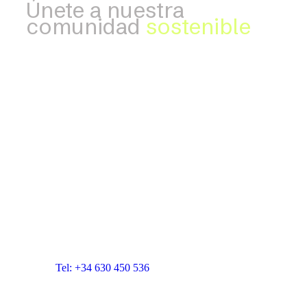
Únete a nuestra
comunidad
sostenible
Desarrollado por Blue Room Innovation -
blueroominnovation.com
CONTACTA CON NOSOTROS:
Blue Room Innovation, SL
Correo electrónico:
info@blueroominnovation.com
Dirección: Carrer de Santa Eugènia, 7 local,
17001 Girona
Tel: +34 630 450 536