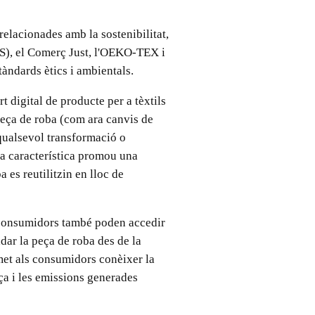
relacionades amb la sostenibilitat,
S), el Comerç Just, l'OEKO-TEX i
tàndards ètics i ambientals.
t digital de producte per a tèxtils
 peça de roba (com ara canvis de
 qualsevol transformació o
sta característica promou una
 es reutilitzin en lloc de
consumidors també poden accedir
adar la peça de roba des de la
met als consumidors conèixer la
ça i les emissions generades