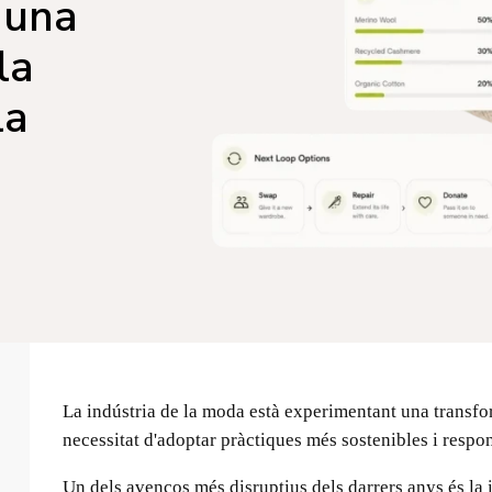
: una
la
la
La indústria de la moda està experimentant una transf
necessitat d'adoptar pràctiques més sostenibles i respo
Un dels avenços més disruptius dels darrers anys és la