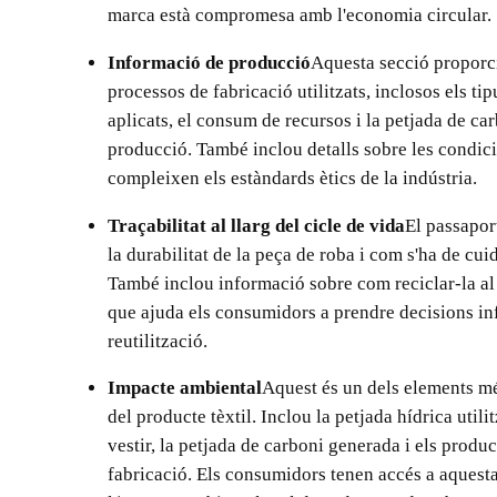
marca està compromesa amb l'economia circular.
Informació de producció
Aquesta secció proporc
processos de fabricació utilitzats, inclosos els ti
aplicats, el consum de recursos i la petjada de ca
producció. També inclou detalls sobre les condicio
compleixen els estàndards ètics de la indústria.
Traçabilitat al llarg del cicle de vida
El passapor
la durabilitat de la peça de roba i com s'ha de cuid
També inclou informació sobre com reciclar-la al f
que ajuda els consumidors a prendre decisions inf
reutilització.
Impacte ambiental
Aquest és un dels elements mé
del producte tèxtil. Inclou la petjada hídrica util
vestir, la petjada de carboni generada i els produc
fabricació. Els consumidors tenen accés a aquest