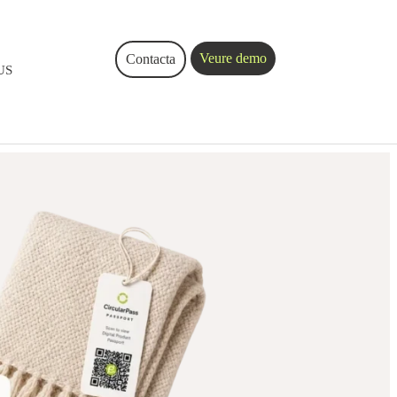
Veure demo
Contacta
US