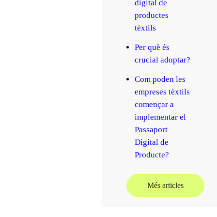
digital de
productes
tèxtils
Per què és
crucial adoptar?
Com poden les
empreses tèxtils
començar a
implementar el
Passaport
Digital de
Producte?
Més articles