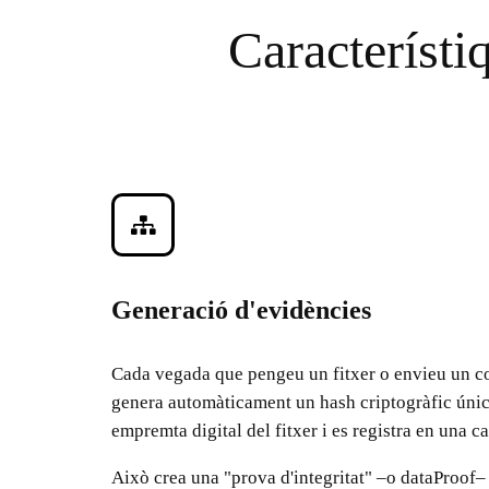
Característiq
Generació d'evidències
Cada vegada que pengeu un fitxer o envieu un co
genera automàticament un hash criptogràfic úni
empremta digital del fitxer i es registra en una c
Això crea una "prova d'integritat" –o dataProof– a