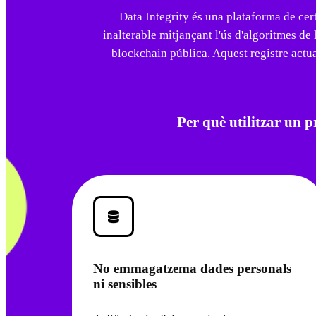
Data Integrity és una plataforma de cert
inalterable mitjançant l'ús d'algoritmes de
blockchain pública. Aquest registre actua 
Per què utilitzar un 
No emmagatzema dades personals
ni sensibles