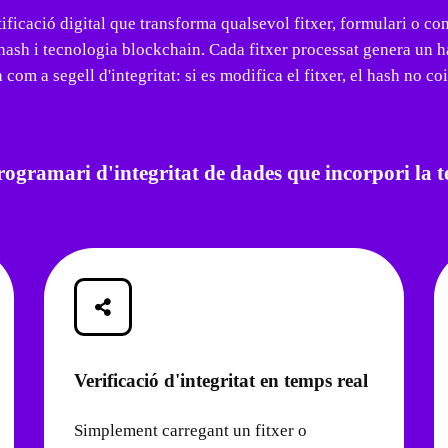
ificació digital que transforma qualsevol fitxer, formulari o co
 hash i tecnologia blockchain. Cada fitxer processat genera un h
com a segell d'integritat: si es modifica el fitxer, el hash no coi
programari d'integritat de dades que incorpori la 
Verificació d'integritat en temps real
Simplement carregant un fitxer o