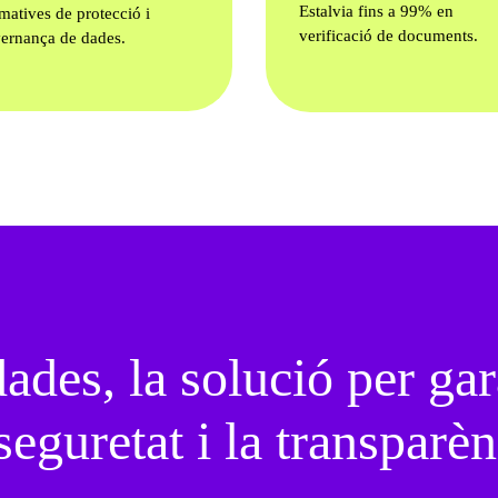
Estalvia fins a 99% en
matives de protecció i
verificació de documents.
ernança de dades.
dades, la solució per gara
 seguretat i la transparèn