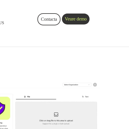
Veure demo
Contacta
US