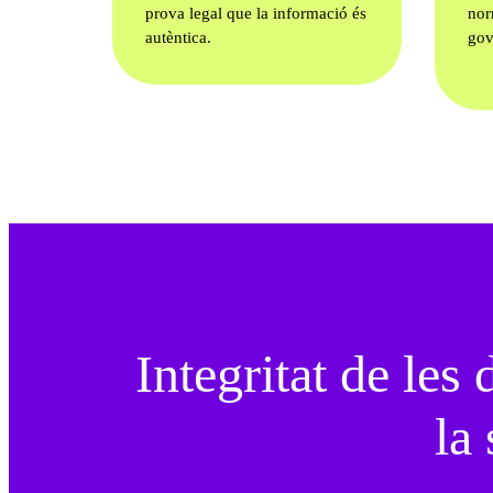
prova legal que la informació és
nor
autèntica.
gov
Integritat de les 
la