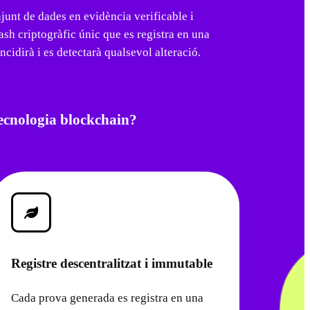
njunt de dades en evidència verificable i
ash criptogràfic únic que es registra en una
ncidirà i es detectarà qualsevol alteració.
tecnologia blockchain?
Registre descentralitzat i immutable
Cada prova generada es registra en una