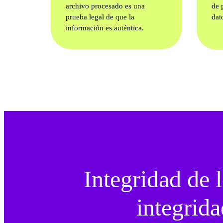
archivo procesado es una
de 
prueba legal de que la
dat
información es auténtica.
Integridad de l
integrida