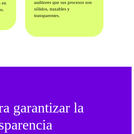
auditores que sus procesos son
% en
sólidos, trazables y
os.
transparentes.
ra garantizar la
nsparencia