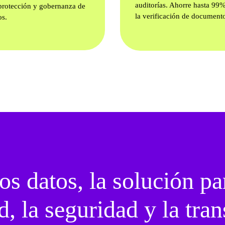
auditorías. Ahorre hasta 99
protección y gobernanza de
la verificación de document
os.
os datos, la solución pa
d, la seguridad y la tra