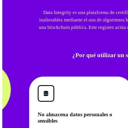
Data Integrity es una plataforma de certif
inalterables mediante el uso de algoritmos 
una blockchain pública. Este registro actúa c
¿Por qué utilizar un 
No almacena datos personales o
sensibles