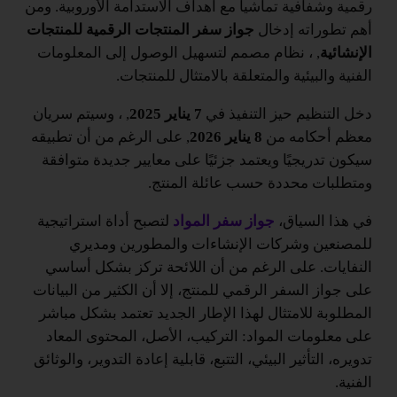
رقمية وشفافية تماشياً مع أهداف الاستدامة الأوروبية. ومن
أهم تطوراته إدخال
جواز سفر المنتجات الرقمية للمنتجات
الإنشائية
, ، نظام مصمم لتسهيل الوصول إلى المعلومات
الفنية والبيئية والمتعلقة بالامتثال للمنتجات.
دخل التنظيم حيز التنفيذ في
7 يناير 2025
, ، وسيتم سريان
معظم أحكامه من
8 يناير 2026
, على الرغم من أن تطبيقه
سيكون تدريجيًا ويعتمد جزئيًا على معايير جديدة متوافقة
ومتطلبات محددة حسب عائلة المنتج.
في هذا السياق،
جواز سفر المواد
لتصبح أداة استراتيجية
للمصنعين وشركات الإنشاءات والمطورين ومديري
النفايات. على الرغم من أن اللائحة تركز بشكل أساسي
على جواز السفر الرقمي للمنتج، إلا أن الكثير من البيانات
المطلوبة للامتثال لهذا الإطار الجديد تعتمد بشكل مباشر
على معلومات المواد: التركيب، الأصل، المحتوى المعاد
تدويره، التأثير البيئي، التتبع، قابلية إعادة التدوير، والوثائق
الفنية.