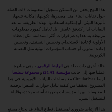
هذا النهج يجعل من الممكن تسجيل المعلومات ذات الصلة
حول نفايات البناء، مثل مصدرها، تكوينها، إمكانية تتبعها،
تأثيرها البيئي، أو إمكانية استعادتها. بهذه الطريقة، لم تعد
النفايات تُدار كتدفق غامض، بل تُعامل كمورد بمعلومات
مرتبطة به. هذا يدعم قرارات أكثر استدامة، مثل إعطاء
الأولوية لإعادة الاستخدام، وتحسين التصنيف، وتحسين
إعادة التدوير، أو حساب المؤشرات البيئية مثل البصمة
الكربونية.
حالة أخرى ذات صلة هي
الرابط الرقمي
, ، وهي مبادرة
عملنا فيها إلى جانب
مؤسسة i2CAT
و
مجموعة سيلسا
لربط CircularPass مع مساحات البيانات الأوروبية. في هذا
المشروع، تحققنا من كيفية تبادل جوازات السفر الرقمية
للمعلومات بين المؤسسات بطريقة آمنة، موحدة، وقابلة
للتشغيل البيني.
هذا الارتباط ضروري لمستقبل قطاع البناء. قد يحتاج مصنع