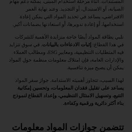
المستندات. أثناء مرحلة استخدام المبنى، يمكنه دعم مهام
الصيانة، أو الاستبدال، أو التجديد. وعند نهاية العمر
الافتراضي، يساعد في تحديد المواد التي يمكن إعادة
استخدامها، أو إعادة تدويرها، أو استعادتها بضمانات أكبر.
تلبي بطاقة المواد أيضًا حاجة متزايدة الأهمية للشركات
في هذا القطاع:
إثبات الادعاءات بالبيانات
. في سوق تتزايد
فيه المتطلبات التنظيمية، ومعايير ESG، ومطالب العملاء
والإدارات العامة، فإن امتلاك معلومات منظمة حول المواد
يمكن أن يصبح ميزة تنافسية.
لهذا السبب، تتجاوز أهميته الاستدامة. جواز سفر المواد
يساعد على تقليل فقدان المعلومات، وتحسين إمكانية
التتبع، وتسهيل الامتثال التنظيمي، وإعداد القطاع لنموذج
بناء أكثر دائرية ورقمية وكفاءة.
تتضمن جوازات المواد معلومات