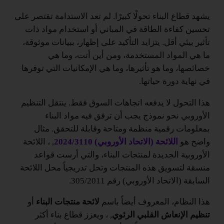
يشهد قطاع البناء تحولًا كبيرًا. لم تعد الاستدامة تقتصر على
تحسين كفاءة الطاقة في المباني أو استخدام مواد ذات
تأثير بيئي أقل. يتزايد التأكيد على إظهار، ببيانات موثوقة،
ما هي المواد المستخدمة، ومن أين أتت، وما هي
خصائصها، وما هو تأثيرها، وما هي الإمكانيات التي توفرها
في نهاية دورة حياتها.
هذا التحول لا يدفعه اتجاهات السوق فقط. ينتقل التنظيم
الأوروبي نحو نموذج يجب أن ترفق فيه مواد البناء
بمعلومات رقمية منظمة ومتاحة وقابلة للتحقق. مثال
واضح هو
اللائحة (الاتحاد الأوروبي) 2024/3110
, ، اللائحة
الأوروبية الجديدة لمنتجات البناء، والتي أرست قواعد
منسقة لتسويق هذه المنتجات وتحل تدريجياً محل اللائحة
السابقة (الاتحاد الأوروبي) رقم 305/2011.
هذا النظام، المعروف أيضاً باسم
لائحة منتجات البناء
أو
تنظيم الإنعاش القلبي الرئوي
, ، ويعزز قطاع بناء أكثر