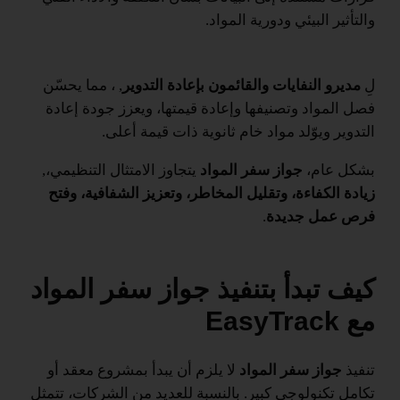
والتأثير البيئي ودورية المواد.
لِ
مديرو النفايات والقائمون بإعادة التدوير
, ، مما يحسّن
فصل المواد وتصنيفها وإعادة قيمتها، ويعزز جودة إعادة
التدوير ويوّلد مواد خام ثانوية ذات قيمة أعلى.
بشكل عام،
جواز سفر المواد
يتجاوز الامتثال التنظيمي،,
زيادة الكفاءة، وتقليل المخاطر، وتعزيز الشفافية، وفتح
فرص عمل جديدة
.
كيف تبدأ بتنفيذ جواز سفر المواد
مع EasyTrack
تنفيذ
جواز سفر المواد
لا يلزم أن يبدأ بمشروع معقد أو
تكامل تكنولوجي كبير. بالنسبة للعديد من الشركات، تتمثل