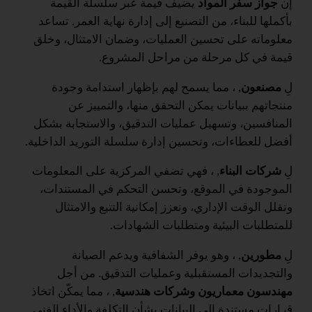
إن
جواز سفر المواد
يضيف قيمة عبر سلسلة القيمة
بأكملها للبناء، من التصنيع إلى إدارة نهاية العمر. تساعد
معلوماته على تحسين العمليات، وضمان الامتثال، وخلق
قيمة في كل مرحلة من مراحل المشروع.
لِ
مصنعون
, ، مما يسمح لهم بإظهار استدامة وجودة
منتجاتهم ببيانات يمكن التحقق منها، والتمييز عن
المنافسين، وتسهيل عمليات التدقيق، والاستجابة بشكل
أفضل للعطاءات، وتحسين إدارة سلسلة التوريد الداخلية.
لِ
شركات البناء
, ، فهي تضفي المركزية على المعلومات
الموجودة في الموقع، وتحسن التحكم في المستندات،
وتقلل الوقت الإداري، وتعزز إمكانية التتبع والامتثال
للمتطلبات البيئية ومتطلبات الشهادات.
لِ
مطورين
, ، وهو يوفر الشفافية ويدعم الصيانة
والتجديدات المستقبلية وعمليات التدقيق. من أجل
مهندسون معماريون وشركات هندسية
, ، مما يمكّن اتخاذ
قرارات مستندة إلى البيانات بشأن التكلفة والأداء الفني