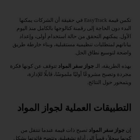
تكمن قيمة EasyTrack في حقيقة أن الشركات يمكنها
البدء دون الحاجة إلى رقمنة كتالوجها بالكامل منذ اليوم
الأول. يمكنهم التحقق من حالة استخدام أولى، وإعداد
بياناتهم لمتطلبات تنظيمية مستقبلية، وبناء خارطة طريق
واضحة لتوسيع نطاق الحل.
بهذه الطريقة، الـ
جواز سفر المواد
تتوقف عن كونها فكرة
مجردة وتصبح مشروعًا أوليًا ملموسًا، قابلًا للإدارة،
ويتمحور حول النتائج.
التطبيقات العملية لجواز المواد
إن
جواز سفر المواد
تصبح ذات قيمة عندما تنتقل من
كونها سجلاً رقمياً إلى أداة تشغيلية. وتتضح فائدتها بشكل