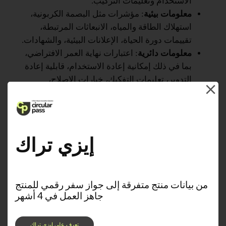
الاستخدام وتعليمات التركيب.
معلومات بيئية
: مؤشرات مثل البصمة الكربونية،
استهلاك الطاقة والمياه، الانبعاثات المرتبطة،
تقييمات دورة الحياة، الإعلانات البيئية، والشهادات.
معلومات دائرية
: اعتبارات نهاية العمر الافتراضي،
بما في ذلك إمكانية إعادة الاستخدام، قابلية إعادة
التدوير، تعليمات التفكيك، خيارات الإصلاح،
الاستعادة، أو الإرجاع إلى الشركة المصنعة.
وثائق الامتثال
الشهادات، علامة CE، إعلانات
المطابقة، الأدلة، الضمانات، وأي دليل يثبت الامتثال
التنظيمي.
إيزي تراك
تاريخ المواد
: سجل الأحداث طوال دورة حياتها:
التصنيع، النقل، التسليم، التركيب، الصيانة، الإصلاح،
التفكيك، إعادة الاستخدام، أو إعادة التدوير.
من بيانات منتج متفرقة إلى جواز سفر رقمي للمنتج
جاهز العمل في 4 أشهر
تعرف على ايزي تراك