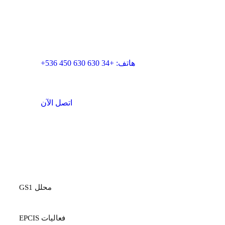
البريد الإلكتروني: info@blueroominnovation.com
العنوان: كارير دي سانتا يوجينيا، 7 محلي، 17001 جيرونا
هاتف: +34 630 630 450 536+
اتصل الآن
المنصة
محلل GS1
فعاليات EPCIS