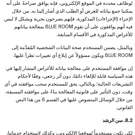
لوظائف محددة في الموقع الإلكتروني، فإنه يوافق صراحةً على أنه
يمكننا جمع بياناته للغرض أو الطلب الذي أشار إلينا به. من خلال
الإجراء (الإجراءات) المذكورة، فإنهم يصرحون بحرية وبشكل لا لبس
فيه أنهم يوافقون على أن تقوم BLUE ROOM بمعالجة بياناتهم
للأغراض المذكورة في الأقسام السابقة.
وبالمثل، يضمن المستخدم صحة البيانات الشخصية المُقدَّمة إلى
BLUE ROOM ويكون مسؤولاً عن إبلاغ أي تغييرات تطرأ عليها.
إن موافقة المستخدم على معالجة بياناته للأغراض المشار إليها في
هذه السياسة قابلة للإلغاء دائمًا، دون أثر رجعي، وفقًا لأحكام
التشريعات الحالية؛ وبالتالي، يحق للمستخدم سحب موافقته في أي
وقت، دون التأثير على قانونية المعالجة بناءً على موافقته المسبقة،
من خلال الوسائل المنصوص عليها في القسم 6 من هذا النص
القانوني.
8.2. سن الرشد
لكي تكون مستخدماً لموقعنا الإلكتروني، وكذلك لاستخدام خدماتنا،