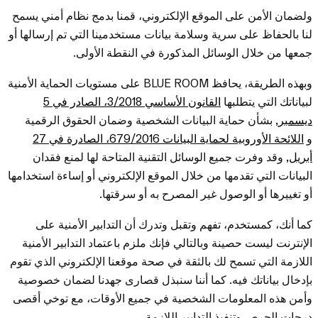
ولضمان الأمن على الموقع الإلكتروني، قمنا بدمج نظام أمني يسمح
لنا بالحفاظ على سرية وسلامة بيانات مستخدمينا التي تم إرسالها أو
جمعها من خلال الوسائل المذكورة في النقطة الأولى.
وبهذه الطريقة، يحافظ BLUE ROOM على مستويات الحماية الأمنية
لبياناتك التي يتطلبها
القانون الأساسي 3/2018، الصادر في 5
ديسمبر,
بشأن حماية البيانات الشخصية وضمان الحقوق الرقمية
و
اللائحة الأوروبية لحماية البيانات 679/2016، الصادرة في 27
أبريل,
وقد وفرت جميع الوسائل التقنية المتاحة لها لمنع فقدان
البيانات التي تقدمها من خلال الموقع الإلكتروني أو إساءة استخدامها
أو تغييرها أو الوصول غير المصرح به أو سرقتها.
كما أنك، كمستخدم، تفهم وتقبل وتدرك أن التدابير الأمنية على
الإنترنت ليست حصينة وبالتالي فإنك ملزم باعتماد التدابير الأمنية
اللازمة التي تسمح لك بالثقة في صحة موقعنا الإلكتروني الذي تقوم
بإدخال بياناتك فيه. كما أننا سنبذل قصارى جهدنا لضمان خصوصية
وأمن هذه المعلومات الشخصية في جميع الأوقات، مع توخي أقصى
درجات الحرص وتنفيذ التدابير اللازمة.