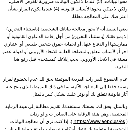
محو البيانات، (3) عندما لا تكون البيانات ضرورية للغرض الأصلي،
ولكن لا يمكن محوها لأسباب قانونية، (4) عندما يكون القرار بشأن
اعتراضك على المعالجة معلقًا.
يعني التقييد أنه لا يجوز معالجة بياناتك الشخصية (باستثناء التخزين)
إلا بموافقتك (باستثناء التخزين) من أجل إقامة الدعاوى القانونية أو
ممارستها أو الدفاع عنها، أو لحماية حقوق شخص طبيعي أو اعتباري
آخر أو لأسباب تتعلق بالمصلحة العامة للاتحاد الأوروبي أو لدولة عضو
معينة في الاتحاد الأوروبي. يجب إبلاغك كمستخدم قبل رفع هذا
التقييد.
عدم الخضوع للقرارات الفردية المؤتمتة يحق لك عدم الخضوع لقرار
يستند فقط إلى المعالجة الآلية، بما في ذلك التنميط، الذي ينتج عنه
آثار قانونية تتعلق بك أو يؤثر عليك بشكل كبير بالمثل.
وبالمثل، يحق لك، بصفتك مستخدمًا، تقديم مطالبة إلى هيئة الرقابة
المختصة، وهي هيئة الرقابة على الصادرات والواردات
(
https://www.aepd.es/es
)، إذا كنت ترى أن معالجة البيانات
الشخصية المتعلقة بك تنتهك أحكام تشريعات ولوائح حماية البيانات؛