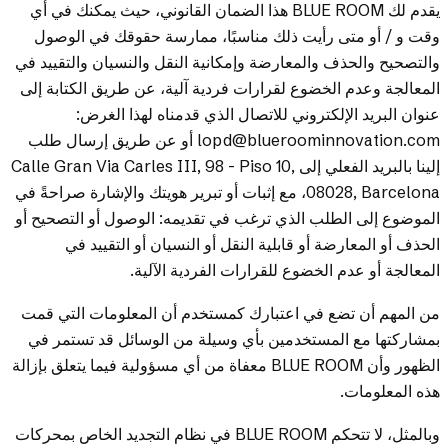
يقدم لك BLUE ROOM هذا الضمان القانوني، حيث يمكنك في أي
وقت و / أو متى رأيت ذلك مناسبًا، ممارسة حقوقك في الوصول
من بيانات منتج متفرقة إلى جواز سفر رقمي للمنتج
والتصحيح والحذف والمعارضة وإمكانية النقل والنسيان والتقييد في
جاهز العمل في 4 أشهر
المعالجة وعدم الخضوع لقرارات فردية آلية، عن طريق الكتابة إلى
عنوان البريد الإلكتروني للاتصال الذي قدمناه لهذا الغرض:
lopd@blueroominnovation.com أو عن طريق إرسال طلب
تعرف على ايزي تراك
إلينا بالبريد الفعلي إلى Calle Gran Via Carles III, 98 - Piso 10,
08028, Barcelona، مع إثبات أو تبرير هويتك والإشارة صراحةً في
الموضوع إلى الطلب الذي ترغب في تقديمه: الوصول أو التصحيح أو
الحذف أو المعارضة أو قابلية النقل أو النسيان أو التقييد في
المعالجة أو عدم الخضوع للقرارات الفردية الآلية.
من المهم أن تضع في اعتبارك كمستخدم أن المعلومات التي قمت
بمشاركتها مع المستخدمين بأي وسيلة من الوسائل قد تستمر في
الظهور وأن BLUE ROOM معفاة من أي مسؤولية فيما يتعلق بإزالة
هذه المعلومات.
وبالمثل، لا تتحكم BLUE ROOM في نظام التجديد الخاص بمحركات