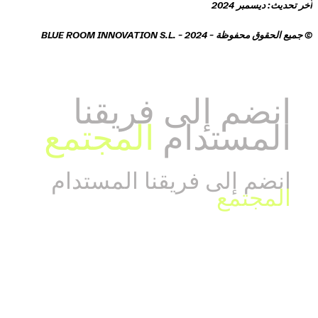
آخر تحديث: ديسمبر 2024
© جميع الحقوق محفوظة - BLUE ROOM INNOVATION S.L. - 2024
انضم إلى فريقنا
المستدام
المجتمع
انضم إلى فريقنا المستدام
المجتمع
تم تطويره بواسطة ابتكار الغرفة الزرقاء للابتكار -
blueroominnovation.com
اتصل بنا
الغرفة الزرقاء للابتكار، SL