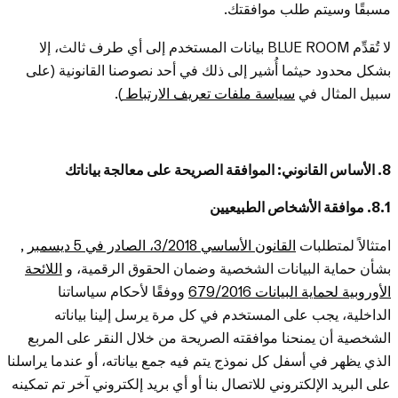
مسبقًا وسيتم طلب موافقتك.
لا تُقدِّم BLUE ROOM بيانات المستخدم إلى أي طرف ثالث، إلا
بشكل محدود حيثما أُشير إلى ذلك في أحد نصوصنا القانونية (على
سبيل المثال في
سياسة ملفات تعريف الارتباط
).
8. الأساس القانوني: الموافقة الصريحة على معالجة بياناتك
8.1. موافقة الأشخاص الطبيعيين
امتثالاً لمتطلبات
القانون الأساسي 3/2018، الصادر في 5 ديسمبر
,
بشأن حماية البيانات الشخصية وضمان الحقوق الرقمية، و
اللائحة
الأوروبية لحماية البيانات 679/2016
ووفقًا لأحكام سياساتنا
الداخلية، يجب على المستخدم في كل مرة يرسل إلينا بياناته
الشخصية أن يمنحنا موافقته الصريحة من خلال النقر على المربع
الذي يظهر في أسفل كل نموذج يتم فيه جمع بياناته، أو عندما يراسلنا
على البريد الإلكتروني للاتصال بنا أو أي بريد إلكتروني آخر تم تمكينه