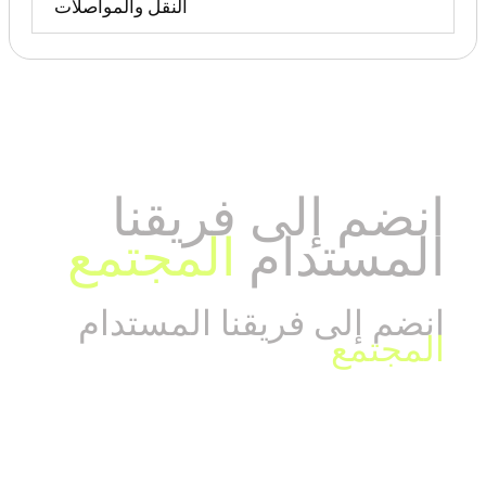
النقل والمواصلات
انضم إلى فريقنا
المستدام
المجتمع
انضم إلى فريقنا المستدام
المجتمع
تم تطويره بواسطة ابتكار الغرفة الزرقاء للابتكار -
blueroominnovation.com