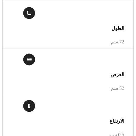
الطول
72 سم
العرض
52 سم
الارتفاع
0.5 سم