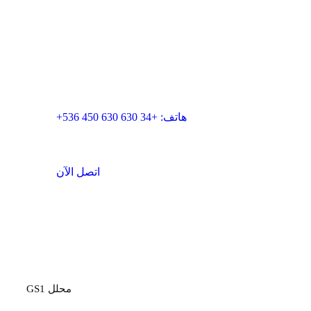
اتصل بنا
الغرفة الزرقاء للابتكار، SL
البريد الإلكتروني: info@blueroominnovation.com
العنوان: كارير دي سانتا يوجينيا، 7 محلي، 17001 جيرونا
هاتف: +34 630 630 450 536+
اتصل الآن
المنصة
محلل GS1