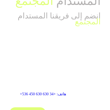
المستدام
المجتمع
انضم إلى فريقنا المستدام
المجتمع
تم تطويره بواسطة ابتكار الغرفة الزرقاء للابتكار -
blueroominnovation.com
اتصل بنا
الغرفة الزرقاء للابتكار، SL
البريد الإلكتروني: info@blueroominnovation.com
العنوان: كارير دي سانتا يوجينيا، 7 محلي، 17001 جيرونا
هاتف: +34 630 630 450 536+