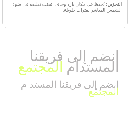
التخزين:
يُحفظ في مكان بارد وجاف. تجنب تعليقه في ضوء
الشمس المباشر لفترات طويلة.
انضم إلى فريقنا
المستدام
المجتمع
انضم إلى فريقنا المستدام
المجتمع
تم تطويره بواسطة ابتكار الغرفة الزرقاء للابتكار -
blueroominnovation.com