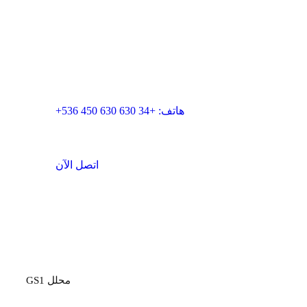
اتصل بنا
الغرفة الزرقاء للابتكار، SL
البريد الإلكتروني: info@blueroominnovation.com
العنوان: كارير دي سانتا يوجينيا، 7 محلي، 17001 جيرونا
هاتف: +34 630 630 450 536+
اتصل الآن
المنصة
محلل GS1